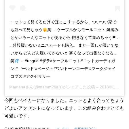
ニットって見てるだけでほっこり するから、ついつい家で
も並べて見ちゃう
笑 . . ケーブルからモールニット 鍵編み
とかいろーんなニットがあるから 飽きなくて集めちゃう❤︎ .
. 普段履かないミニスカートも購入。 まだ一回しか履いてな
いから どんどん履いてかないと 寒くなって出番なくなる…
笑
. . #ungrid #ザラ#ケーブルニット#ニットカーディガ
ン #ゴールド #ベージュ#ワントーンコーデ #マークジェイ
コブス #アクセサリー
Mamana
さん(@mamm20ajs)がシェアした投稿 –
2018年11月月26日午後8時15分PST
今回もベイカーになりました。ニットとよく合ってちょう
どよいアクセントになっています。この組み合わせとても
可愛いです。