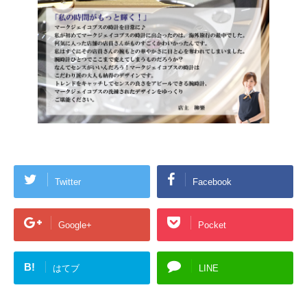
Twitter
Facebook
Google+
Pocket
B!
はてブ
LINE