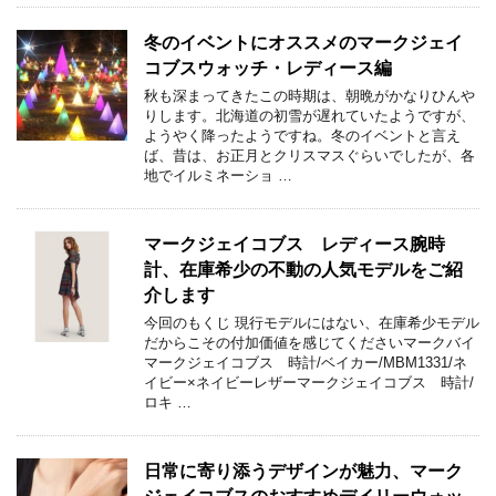
冬のイベントにオススメのマークジェイ
コブスウォッチ・レディース編
秋も深まってきたこの時期は、朝晩がかなりひんや
りします。北海道の初雪が遅れていたようですが、
ようやく降ったようですね。冬のイベントと言え
ば、昔は、お正月とクリスマスぐらいでしたが、各
地でイルミネーショ …
マークジェイコブス レディース腕時
計、在庫希少の不動の人気モデルをご紹
介します
今回のもくじ 現行モデルにはない、在庫希少モデル
だからこその付加価値を感じてくださいマークバイ
マークジェイコブス 時計/ベイカー/MBM1331/ネ
イビー×ネイビーレザーマークジェイコブス 時計/
ロキ …
日常に寄り添うデザインが魅力、マーク