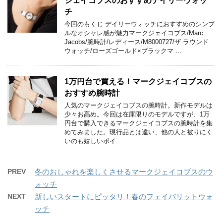
ジェイコブスのおすすめデイリーウォッ
チ
今回のもくじ デイリーウォッチにおすすめのシンプ
ルなオシャレ感が魅力マークジェイコブス/Marc
Jacobs/腕時計/レディース/M8000727/ザ ラウンド
ウォッチ/ローズゴールド×ブラックマ …
1万円台で買える！マークジェイコブスの
おすすめ腕時計
人気のマークジェイコブスの腕時計。新作モデルは
少々お高め。今回は在庫限りのモデルですが、1万
円台で購入できるマークジェイコブスの腕時計を集
めてみました。現行品とは違い、他の人と被りにく
いのも嬉しいポイ …
PREV
冬のおしゃれを楽しくさせるマークジェイコブスのウ
ォッチ
NEXT
新しいスタートにピッタリ！春のフェイバリットウォ
ッチ