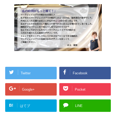
Twitter
Facebook
Google+
Pocket
B!
はてブ
LINE